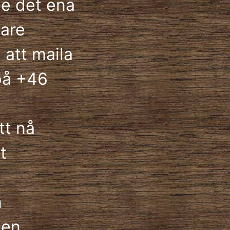
e det ena
mare
 att maila
 på +46
tt nå
t
n
gen