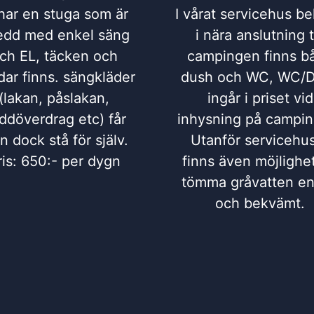
har en stuga som är
I vårat servicehus be
edd med enkel säng
i nära anslutning ti
ch EL, täcken och
campingen finns b
ar finns. sängkläder
dush och WC, WC/
(lakan, påslakan,
ingår i priset vid
ddöverdrag etc) får
inhysning på campin
 dock stå för själv.
Utanför servicehu
ris: 650:- per dygn
finns även möjlighet
tömma gråvatten en
och bekvämt.