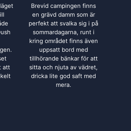
läget
Brevid campingen finns
ll
en grävd damm som är
åde
perfekt att svalka sig i på
Dush
sommardagarna, runt i
kring området finns även
gen.
uppsatt bord med
set
tillhörande bänkar för att
 att
sitta och njuta av vädret,
kelt
dricka lite god saft med
mera.