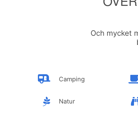
ÖVER
Och mycket my
Camping
Natur