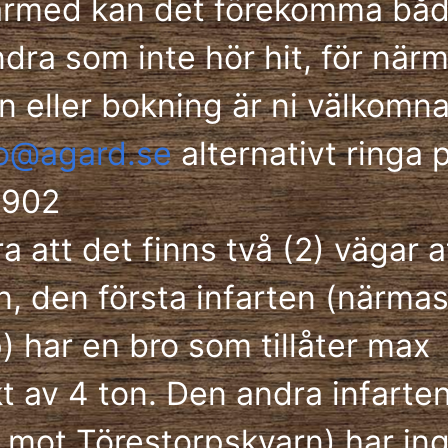
ärmed kan det förekomma båd
dra som inte hör hit, för när
n eller bokning är ni välkomna
fo@agard.se
alternativt ringa
9902
 att det finns två (2) vägar a
, den första infarten (närmas
p) har en bro som tillåter max
t av 4 ton. Den andra infarte
 mot Törestorpskvarn) har in