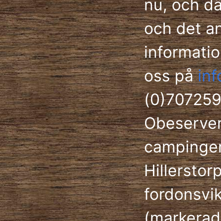
nu, och d
och det an
informatio
oss på
in
(0)70725
Obeservera
campingen
Hillerstor
fordonsvik
(markerad