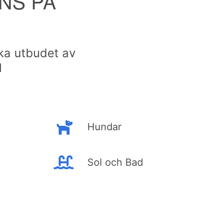
NS PÅ
öka utbudet av
l
Hundar
Sol och Bad