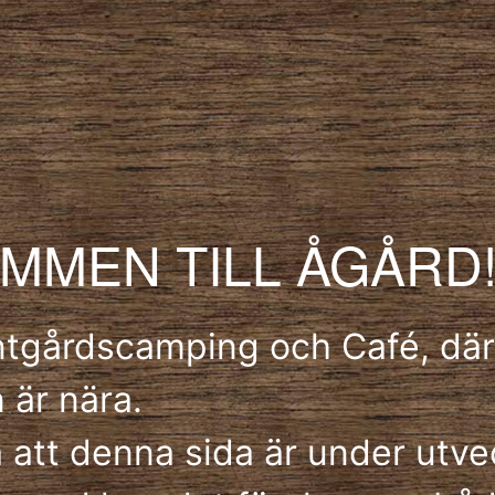
MMEN TILL ÅGÅRD
ntgårdscamping och Café, där
 är nära.
att denna sida är under utvec