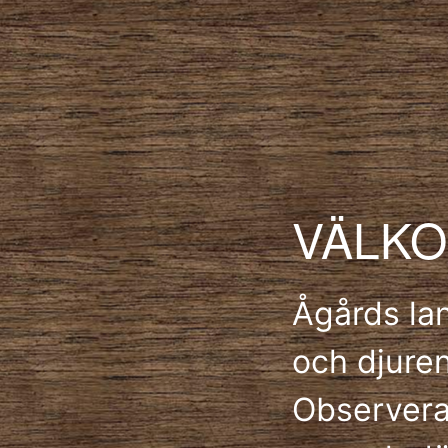
VÄLKO
Ågårds la
och djuren
Observera 