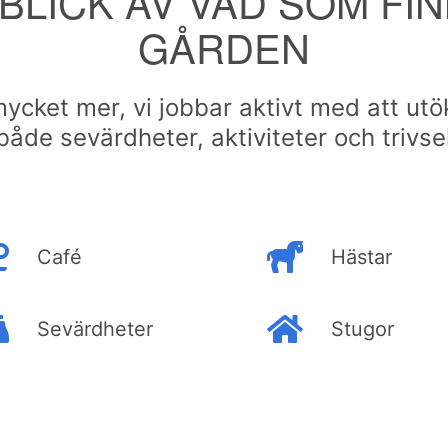
BLICK AV VAD SOM FIN
GÅRDEN
cket mer, vi jobbar aktivt med att ut
både sevärdheter, aktiviteter och trivse
Café
Hästar
Sevärdheter
Stugor