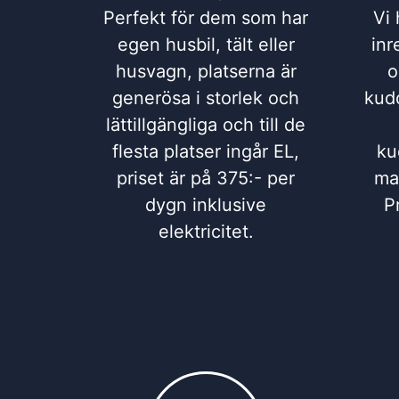
Perfekt för dem som har
Vi 
egen husbil, tält eller
inr
husvagn, platserna är
o
generösa i storlek och
kudd
lättillgängliga och till de
flesta platser ingår EL,
ku
priset är på 375:- per
man
dygn inklusive
P
elektricitet.